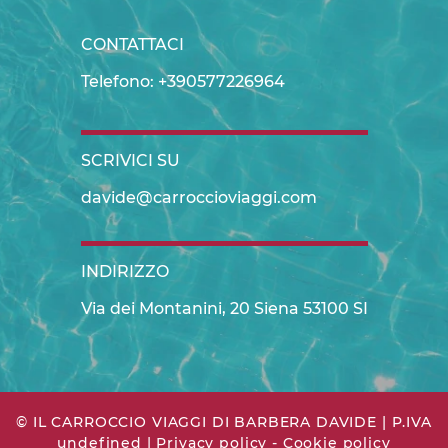
CONTATTACI
Telefono: +390577226964
SCRIVICI SU
davide@carroccioviaggi.com
INDIRIZZO
Via dei Montanini, 20 Siena 53100 SI
© IL CARROCCIO VIAGGI DI BARBERA DAVIDE
| P.IVA
undefined
|
Privacy policy
-
Cookie policy